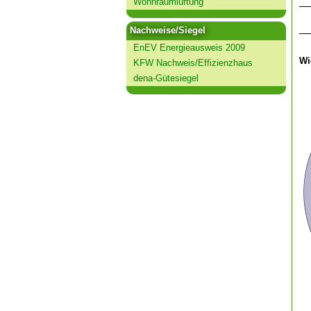
Wohnraumlüftung
Nachweise/Siegel
EnEV Energieausweis 2009
Wi
KFW Nachweis/Effizienzhaus
dena-Gütesiegel