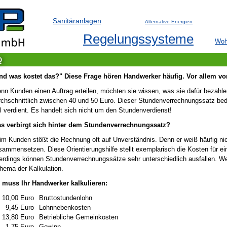
Sanitäranlagen
Alternative Energien
Regelungssysteme
Woh
Q
nd was kostet das?" Diese Frage hören Handwerker häufig. Vor allem vo
nn Kunden einen Auftrag erteilen, möchten sie wissen, was sie dafür bezah
rchschnittlich zwischen 40 und 50 Euro. Dieser Stundenverrechnungssatz bede
el verdient. Es handelt sich nicht um den Stundenverdienst!
s verbirgt sich hinter dem Stundenverrechnungssatz?
im Kunden stößt die Rechnung oft auf Unverständnis. Denn er weiß häufig nic
sammensetzen. Diese Orientierungshilfe stellt exemplarisch die Kosten für e
lerdings können Stundenverrechnungssätze sehr unterschiedlich ausfallen. We
hema der Kalkulation.
 muss Ihr Handwerker kalkulieren:
10,00 Euro
Bruttostundenlohn
9,45 Euro
Lohnnebenkosten
13,80 Euro
Betriebliche Gemeinkosten
1,75 Euro
Gewinn