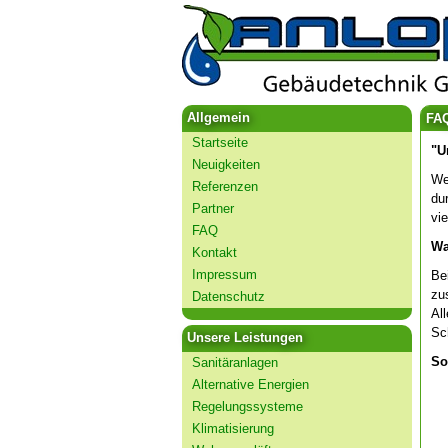
Allgemein
FA
Startseite
"U
Neuigkeiten
We
Referenzen
du
Partner
vi
FAQ
Wa
Kontakt
Impressum
Be
zu
Datenschutz
Al
Sc
Unsere Leistungen
So
Sanitäranlagen
Alternative Energien
Regelungssysteme
Klimatisierung